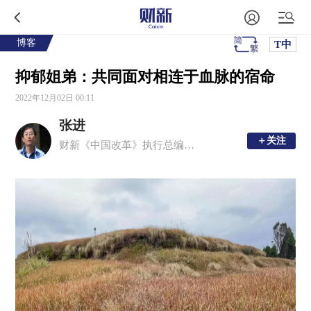
博客
T中
抑郁姐弟：共同面对相连于血脉的宿命
2022年12月02日 00:11
张进
＋关注
＋关注
财新《中国改革》执行总编辑，《渡过》作者，“渡过”公号创办人