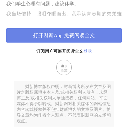
我们学生心理有问题，建议休学。
我当场懵掉，眼泪夺眶而出。我承认青春期的弟弟难
以沟通，脾气火爆，隐约觉得心理有压力，但我们家
长也束手无策。
打开财新App 免费阅读全文
事情的起因是弟弟找到老师交流了一些人生问题，刚
好那段时间他们学校有同学从宿舍顶楼跳下当场摔
订阅用户可展开阅读全文
登录
死，班主任顿时把弟弟列为危险分子。事后我非常恨
那个老师，面对问题找家长沟通是极好的方式，但不
0
给孩子机会，没有经过专业心理机构或老师评估就就
推荐
要求退学是否合理？我们作为家长有没有拒绝的权
力？我们当时还是太懦弱了，没有尽力维护弟弟应有
财新博客版权声明：财新博客所发布文章及图
片之版权属博主本人及/或相关权利人所有，未经
得权益。
博主及/或相关权利人单独授权，任何网站、平面
就这样我们带领弟弟从学校回到了家，我和妈妈情绪
媒体不得予以转载。财新网对相关媒体的网站信息
内容转载授权并不包括财新博客的文章及图片。博
崩溃，妈妈开始声声诉讨，开始谩骂，最难听的语言
客文章均为作者个人观点，不代表财新网的立场和
从一个母亲的嘴里，蹦向她的二个子女。
观点。